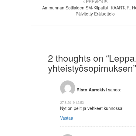
selaus
PREVIOUS
Ammunnan Sotilaiden SM-Kilpailut. KAARTJR. He
Päivitetty Eräluettelo
2 thoughts on “
Leppa.
yhteistyösopimuksen
”
Risto Aarrekivi
sanoo:
27.8.2019 12:53
Nyt on pelit ja vehkeet kunnossa!
Vastaa