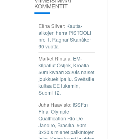
KOMMENTIT
Elina Silver
:
Kautta-
aikojen herra PISTOOLI
nro 1. Ragnar Skanåker
90 vuotta
Market Rintala
:
EM-
kilpailut Osijek, Kroatia.
50m kivääri 3x20ls naiset
joukkuekilpailu. Sveitsille
kultaa EE lukemin,
Suomi 12.
Juha Haavisto
:
ISSF:n
Final Olympic
Qualification Rio De
Janeiro, Brasilia. 50m
3x20ls miehet palkintojen
jako. Katso kuvat ja video