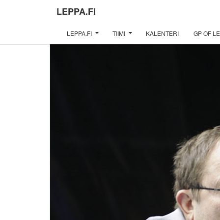
LEPPA.FI
LEPPA.FI
TIIMI
KALENTERI
GP OF LE