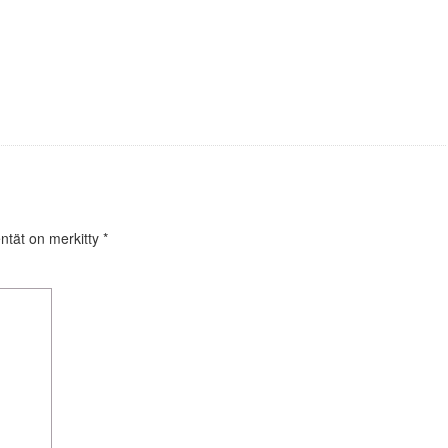
entät on merkitty
*