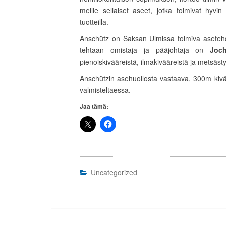
meille sellaiset aseet, jotka toimivat hy
tuotteilla.
Anschütz on Saksan Ulmissa toimiva aseteh
tehtaan omistaja ja pääjohtaja on
Joc
pienoiskivääreistä, ilmakivääreistä ja metsä
Anschützin asehuollosta vastaava, 300m kiv
valmisteltaessa.
Jaa tämä:
Uncategorized
Artikkelien