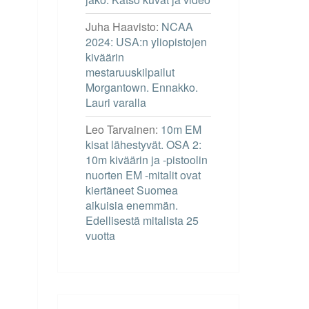
Juha Haavisto
:
NCAA
2024: USA:n yliopistojen
kiväärin
mestaruuskilpailut
Morgantown. Ennakko.
Lauri varalla
Leo Tarvainen
:
10m EM
kisat lähestyvät. OSA 2:
10m kiväärin ja -pistoolin
nuorten EM -mitalit ovat
kiertäneet Suomea
aikuisia enemmän.
Edellisestä mitalista 25
vuotta