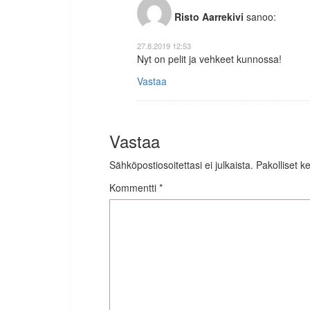
Risto Aarrekivi
sanoo:
27.8.2019 12:53
Nyt on pelit ja vehkeet kunnossa!
Vastaa
Vastaa
Sähköpostiosoitettasi ei julkaista.
Pakolliset k
Kommentti
*