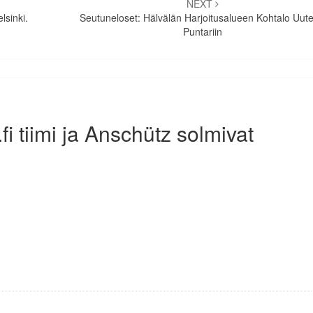
NEXT
lsinki.
Seutuneloset: Hälvälän Harjoitusalueen Kohtalo Uut
Puntariin
fi tiimi ja Anschütz solmivat