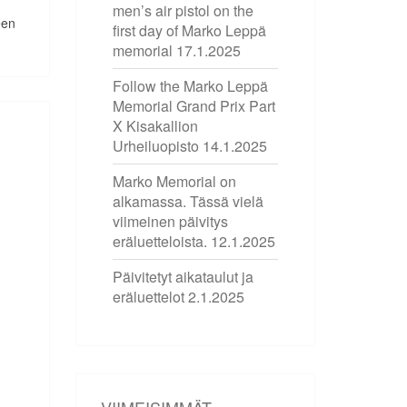
men’s air pistol on the
een
first day of Marko Leppä
memorial
17.1.2025
Follow the Marko Leppä
Memorial Grand Prix Part
X Kisakallion
Urheiluopisto
14.1.2025
Marko Memorial on
alkamassa. Tässä vielä
viimeinen päivitys
eräluetteloista.
12.1.2025
Päivitetyt aikataulut ja
eräluettelot
2.1.2025
VIIMEISIMMÄT