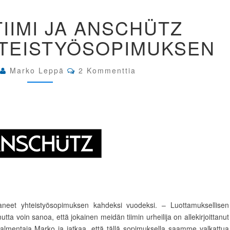
LEPPA.FI
TIIMI JA ANSCHÜTZ
TIIMI
JA
HTEISTYÖSOPIMUKSEN
ANSCHÜTZ
SOLMIVAT
YHTEISTYÖSOPIMUKSEN
Comments
Marko Leppä
2 Kommenttia
ttaneet yhteistyösopimuksen kahdeksi vuodeksi. – Luottamuksellisen
utta voin sanoa, että jokainen meidän tiimin urheilija on allekirjoittanut
valmentaja Marko ja jatkaa, että tällä sopimuksella saamme valkattua