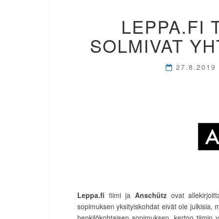
LEPPA.FI 
SOLMIVAT Y
27.8.2019
Leppa.fi
tiimi ja
Anschütz
ovat allekirjoi
sopimuksen yksityiskohdat eivät ole julkisia, m
henkilökohtaisen sopimuksen, kertoo tiimin 