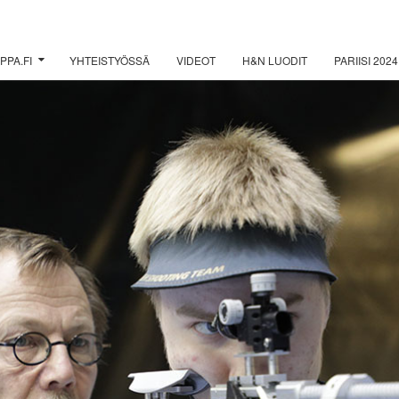
PPA.FI
YHTEISTYÖSSÄ
VIDEOT
H&N LUODIT
PARIISI 2024