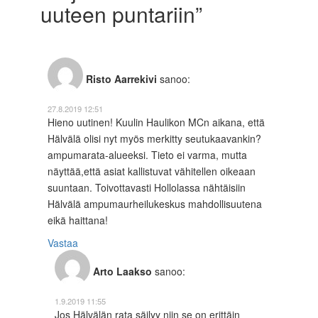
uuteen puntariin
”
Risto Aarrekivi
sanoo:
27.8.2019 12:51
Hieno uutinen! Kuulin Haulikon MCn aikana, että
Hälvälä olisi nyt myös merkitty seutukaavankin?
ampumarata-alueeksi. Tieto ei varma, mutta
näyttää,että asiat kallistuvat vähitellen oikeaan
suuntaan. Toivottavasti Hollolassa nähtäisiin
Hälvälä ampumaurheilukeskus mahdollisuutena
eikä haittana!
Vastaa
Arto Laakso
sanoo:
1.9.2019 11:55
Jos Hälvälän rata säilyy niin se on erittäin