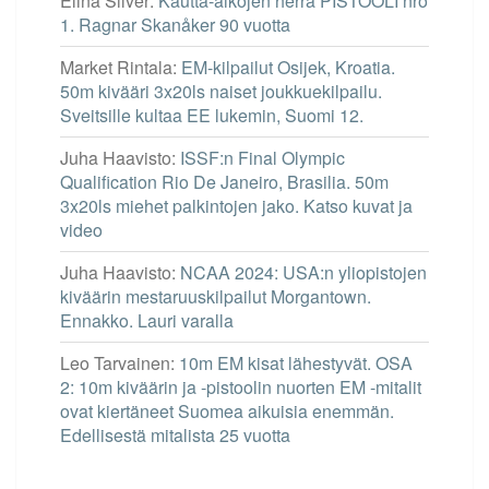
Elina Silver
:
Kautta-aikojen herra PISTOOLI nro
1. Ragnar Skanåker 90 vuotta
Market Rintala
:
EM-kilpailut Osijek, Kroatia.
50m kivääri 3x20ls naiset joukkuekilpailu.
Sveitsille kultaa EE lukemin, Suomi 12.
Juha Haavisto
:
ISSF:n Final Olympic
Qualification Rio De Janeiro, Brasilia. 50m
3x20ls miehet palkintojen jako. Katso kuvat ja
video
Juha Haavisto
:
NCAA 2024: USA:n yliopistojen
kiväärin mestaruuskilpailut Morgantown.
Ennakko. Lauri varalla
Leo Tarvainen
:
10m EM kisat lähestyvät. OSA
2: 10m kiväärin ja -pistoolin nuorten EM -mitalit
ovat kiertäneet Suomea aikuisia enemmän.
Edellisestä mitalista 25 vuotta