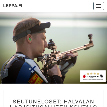
LEPPA.FI
Toggl
navig
SEUTUNELOSET:
SEUTUNELOSET: HÄLVÄLÄN
HÄLVÄLÄN
HARJOITUSALUEEN
HARJOITUSALUEEN KOHTALO