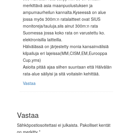
merkittävä asia maanpuolustuksen ja
ampumaurheilun kannalta.Kyseessä on alue
jossa myös 300m:n ratalaitteet ovat SIUS
monitoreja/tauluja,siis ainut 300m:n rata
Suomessa jossa koko rata on varustettu ko.
elektronisilla laitteilla.
Hälvälässä on järjestetty monia kansainvälisiä
kilpailuja eri lajeissa(MM,CISM,EM,Eurooppa
Cup,yms)
Asioita pitää ajaa siihen suuntaan että Hälvälän
rata-alue säilyisi ja sitä voitaisiin kehittää.
Vastaa
Vastaa
Sähköpostiosoitettasi ei julkaista.
Pakolliset kentät
on merkitty
*