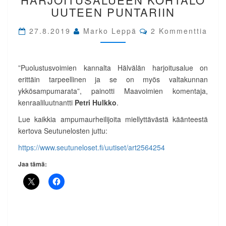
KOHTALO
UUTEEN PUNTARIIN
UUTEEN
PUNTARIIN
Comments
27.8.2019
Marko Leppä
2 Kommenttia
”Puolustusvoimien kannalta Hälvälän harjoitusalue on
erittäin tarpeellinen ja se on myös valtakunnan
ykkösampumarata”, painotti Maavoimien komentaja,
kenraaliluutnantti
Petri Hulkko
.
Lue kaikkia ampumaurheilijoita miellyttävästä käänteestä
kertova Seutunelosten juttu:
https://www.seutuneloset.fi/uutiset/art2564254
Jaa tämä: