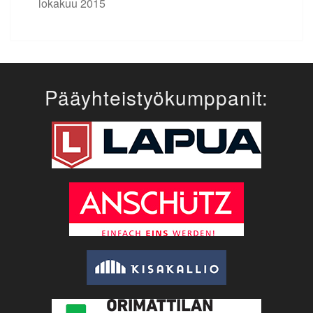
lokakuu 2015
Pääyhteistyökumppanit: