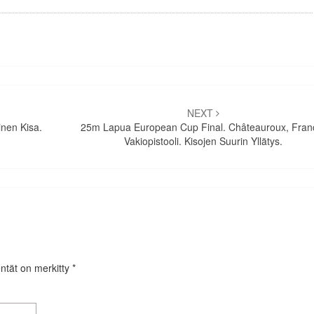
NEXT
inen Kisa.
25m Lapua European Cup Final. Châteauroux, Fran
Vakiopistooli. Kisojen Suurin Yllätys.
entät on merkitty
*