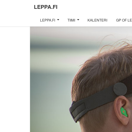
LEPPA.FI
LEPPA.FI
TIIMI
KALENTERI
GP OF LE