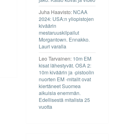
Juha Haavisto
:
NCAA
2024: USA:n yliopistojen
kiväärin
mestaruuskilpailut
Morgantown. Ennakko.
Lauri varalla
Leo Tarvainen
:
10m EM
kisat lähestyvät. OSA 2:
10m kiväärin ja -pistoolin
nuorten EM -mitalit ovat
kiertäneet Suomea
aikuisia enemmän.
Edellisestä mitalista 25
vuotta