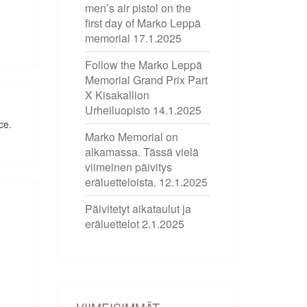
men’s air pistol on the
first day of Marko Leppä
memorial
17.1.2025
Follow the Marko Leppä
Memorial Grand Prix Part
X Kisakallion
Urheiluopisto
14.1.2025
ce.
Marko Memorial on
alkamassa. Tässä vielä
viimeinen päivitys
eräluetteloista.
12.1.2025
Päivitetyt aikataulut ja
eräluettelot
2.1.2025
VIIMEISIMMÄT