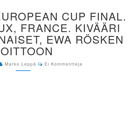
300M
EUROPEAN CUP FINAL.
LAPUA
EUROPEAN
X, FRANCE. KIVÄÄRI
CUP
FINAL.
NAISET, EWA RÖSKEN
CHÂTEAUROUX,
FRANCE.
VOITTOON
KIVÄÄRI
60LS
MAKUU
Comments
Marko Leppä
Ei Kommentteja
NAISET,
EWA
RÖSKEN
VOITTOON