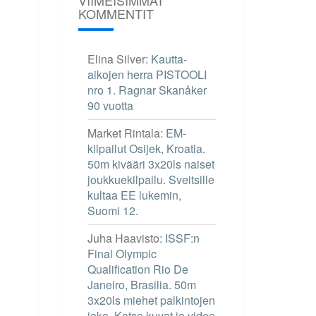
KOMMENTIT
Elina Silver
:
Kautta-
aikojen herra PISTOOLI
nro 1. Ragnar Skanåker
90 vuotta
Market Rintala
:
EM-
kilpailut Osijek, Kroatia.
50m kivääri 3x20ls naiset
joukkuekilpailu. Sveitsille
kultaa EE lukemin,
Suomi 12.
Juha Haavisto
:
ISSF:n
Final Olympic
Qualification Rio De
Janeiro, Brasilia. 50m
3x20ls miehet palkintojen
jako. Katso kuvat ja video