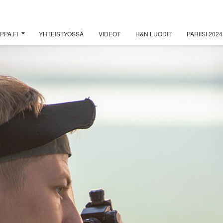
PPA.FI
YHTEISTYÖSSÄ
VIDEOT
H&N LUODIT
PARIISI 2024