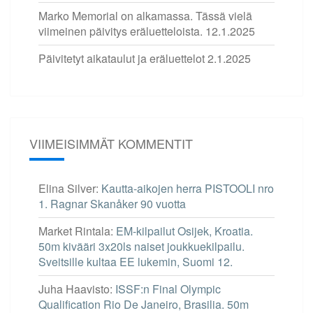
Marko Memorial on alkamassa. Tässä vielä
viimeinen päivitys eräluetteloista.
12.1.2025
Päivitetyt aikataulut ja eräluettelot
2.1.2025
VIIMEISIMMÄT KOMMENTIT
Elina Silver
:
Kautta-aikojen herra PISTOOLI nro
1. Ragnar Skanåker 90 vuotta
Market Rintala
:
EM-kilpailut Osijek, Kroatia.
50m kivääri 3x20ls naiset joukkuekilpailu.
Sveitsille kultaa EE lukemin, Suomi 12.
Juha Haavisto
:
ISSF:n Final Olympic
Qualification Rio De Janeiro, Brasilia. 50m