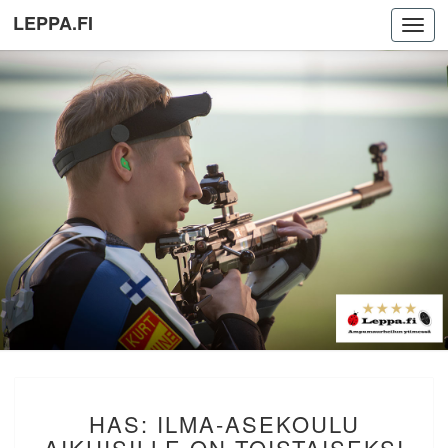
LEPPA.FI
Toggl
navig
HAS:
HAS: ILMA-ASEKOULU
ILMA-
ASEKOULU
AIKUISILLE ON TOISTAISEKSI