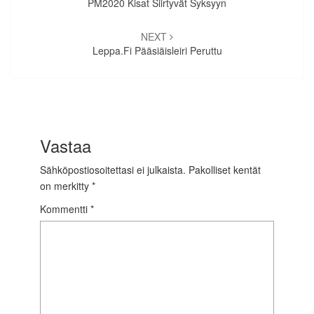
PM2020 Kisat Siirtyvät Syksyyn
NEXT
Leppa.fi Pääsiäisleiri Peruttu
Vastaa
Sähköpostiosoitettasi ei julkaista.
Pakolliset kentät
on merkitty
*
Kommentti
*