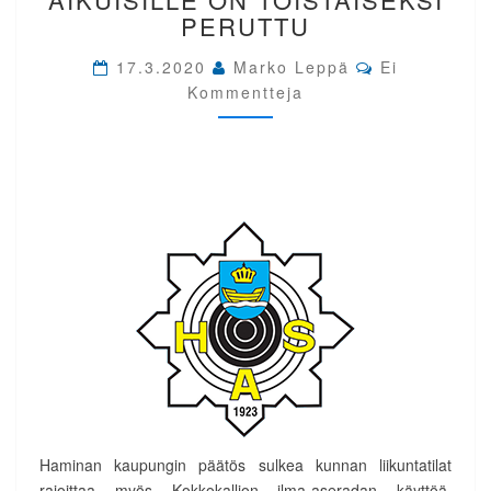
AIKUISILLE
PERUTTU
ON
TOISTAISEKSI
Comments
17.3.2020
Marko Leppä
Ei
PERUTTU
Kommentteja
Haminan kaupungin päätös sulkea kunnan liikuntatilat
rajoittaa myös Kokkokallion ilma-aseradan käyttöä.