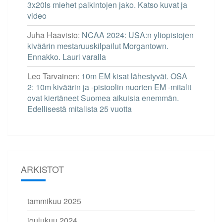
3x20ls miehet palkintojen jako. Katso kuvat ja
video
Juha Haavisto
:
NCAA 2024: USA:n yliopistojen
kiväärin mestaruuskilpailut Morgantown.
Ennakko. Lauri varalla
Leo Tarvainen
:
10m EM kisat lähestyvät. OSA
2: 10m kiväärin ja -pistoolin nuorten EM -mitalit
ovat kiertäneet Suomea aikuisia enemmän.
Edellisestä mitalista 25 vuotta
ARKISTOT
tammikuu 2025
joulukuu 2024