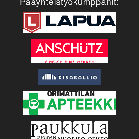
Pääyhteistyökumppanit: