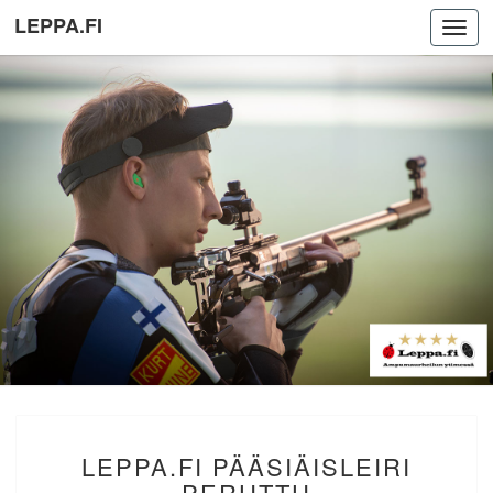
LEPPA.FI
Toggl
navig
LEPPA.FI
LEPPA.FI PÄÄSIÄISLEIRI
PÄÄSIÄISLEIRI
PERUTTU
PERUTTU