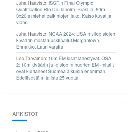
Juha Haavisto
:
ISSF:n Final Olympic
Qualification Rio De Janeiro, Brasilia. 50m
3x20ls miehet palkintojen jako. Katso kuvat ja
video
Juha Haavisto
:
NCAA 2024: USA:n yliopistojen
kiväärin mestaruuskilpailut Morgantown.
Ennakko. Lauri varalla
Leo Tarvainen
:
10m EM kisat lähestyvät. OSA
2: 10m kiväärin ja -pistoolin nuorten EM -mitalit
ovat kiertäneet Suomea aikuisia enemmän.
Edellisestä mitalista 25 vuotta
ARKISTOT