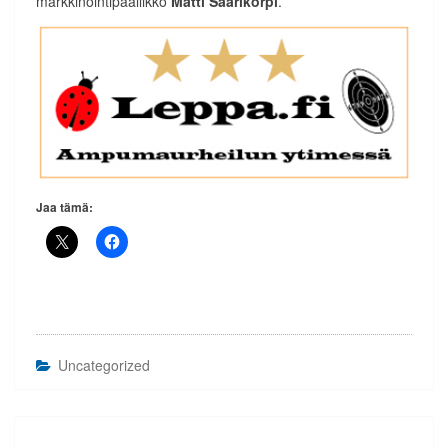
markkinointipäällikkö
Matti Saarikorpi
.
Jaa tämä:
Uncategorized
Artikkelien