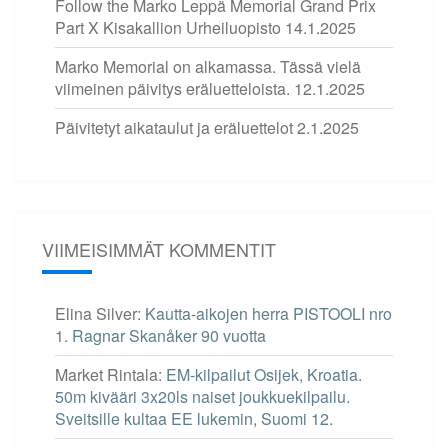
Follow the Marko Leppä Memorial Grand Prix
Part X Kisakallion Urheiluopisto
14.1.2025
Marko Memorial on alkamassa. Tässä vielä
viimeinen päivitys eräluetteloista.
12.1.2025
Päivitetyt aikataulut ja eräluettelot
2.1.2025
VIIMEISIMMÄT KOMMENTIT
Elina Silver
:
Kautta-aikojen herra PISTOOLI nro
1. Ragnar Skanåker 90 vuotta
Market Rintala
:
EM-kilpailut Osijek, Kroatia.
50m kivääri 3x20ls naiset joukkuekilpailu.
Sveitsille kultaa EE lukemin, Suomi 12.