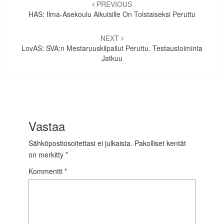
selaus
PREVIOUS
HAS: Ilma-Asekoulu Aikuisille On Toistaiseksi Peruttu
NEXT
LovAS: SVA:n Mestaruuskilpailut Peruttu. Testaustoiminta
Jatkuu
Vastaa
Sähköpostiosoitettasi ei julkaista.
Pakolliset kentät
on merkitty
*
Kommentti
*