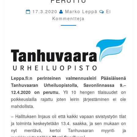
Comments
17.3.2020
Marko Leppä
Ei
Kommentteja
Leppa.fi:n perinteinen valmennusleiri Pääsiäisenä
Tanhuvaaran Urheiluopistolla, Savonlinnassa 9.–
12.4.2020 on peruttu.
Yli 10 hengen tilaisuudet on
poikkeuslailla rajattu joten leirin järjestäminen ei ole
mahdollista.
– Hallituksen linjaus oli että kaikki vapaan sivistystyön tilat
ja toiminta keskeytetään 13.4. saakka, ja sen mukaan on
nyt mentävä, kertoi Tanhuvaaran myynti- ja