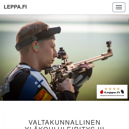
LEPPA.FI
Toggl
navig
VALTAKUNNALLINEN
VALTAKUNNALLINEN
YLÄKOULULEIRITYS
III
YLÄKOULULEIRITYS III