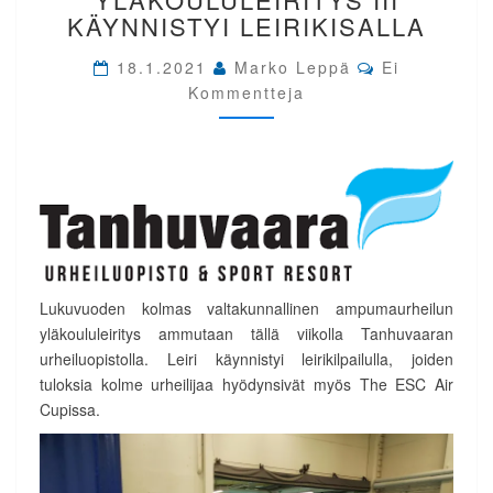
KÄYNNISTYI
KÄYNNISTYI LEIRIKISALLA
LEIRIKISALLA
Comments
18.1.2021
Marko Leppä
Ei
Kommentteja
Lukuvuoden kolmas valtakunnallinen ampumaurheilun
yläkoululeiritys ammutaan tällä viikolla Tanhuvaaran
urheiluopistolla. Leiri käynnistyi leirikilpailulla, joiden
tuloksia kolme urheilijaa hyödynsivät myös The ESC Air
Cupissa.