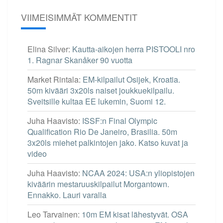
VIIMEISIMMÄT KOMMENTIT
Elina Silver
:
Kautta-aikojen herra PISTOOLI nro
1. Ragnar Skanåker 90 vuotta
Market Rintala
:
EM-kilpailut Osijek, Kroatia.
50m kivääri 3x20ls naiset joukkuekilpailu.
Sveitsille kultaa EE lukemin, Suomi 12.
Juha Haavisto
:
ISSF:n Final Olympic
Qualification Rio De Janeiro, Brasilia. 50m
3x20ls miehet palkintojen jako. Katso kuvat ja
video
Juha Haavisto
:
NCAA 2024: USA:n yliopistojen
kiväärin mestaruuskilpailut Morgantown.
Ennakko. Lauri varalla
Leo Tarvainen
:
10m EM kisat lähestyvät. OSA