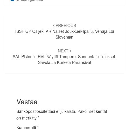
Artikkelien
selaus
PREVIOUS
ISSF GP Osijek. AR Naiset Joukkuekilpailu. Venäjä Löi
Slovenian
NEXT
SAL Pistoolin EM -näyttö Tampere. Sunnuntain Tulokset.
Savola Ja Kurkela Paransivat
Vastaa
Sähköpostiosoitettasi ei julkaista.
Pakolliset kentät
on merkitty
*
Kommentti
*