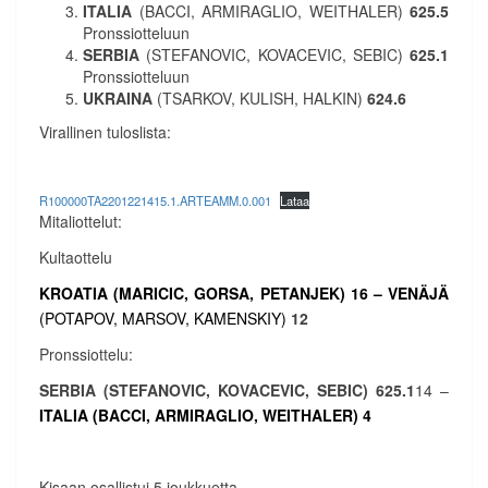
ITALIA
(BACCI, ARMIRAGLIO, WEITHALER)
625.5
Pronssiotteluun
SERBIA
(STEFANOVIC, KOVACEVIC, SEBIC)
625.1
Pronssiotteluun
UKRAINA
(TSARKOV, KULISH, HALKIN)
624.6
Virallinen tuloslista:
R100000TA2201221415.1.ARTEAMM.0.001
Lataa
Mitaliottelut:
Kultaottelu
KROATIA
(
MARICIC, GORSA, PETANJEK)
16 –
VENÄJÄ
(POTAPOV, MARSOV, KAMENSKIY)
12
Pronssiottelu:
SERBIA
(STEFANOVIC, KOVACEVIC, SEBIC)
625.1
14 –
ITALIA
(BACCI, ARMIRAGLIO, WEITHALER)
4
Kisaan osallistui 5 joukkuetta