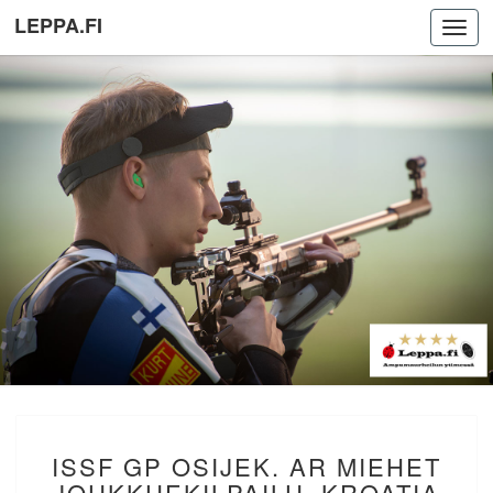
LEPPA.FI
Toggl
navig
ISSF
ISSF GP OSIJEK. AR MIEHET
GP
OSIJEK.
JOUKKUEKILPAILU. KROATIA