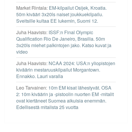
Market Rintala
:
EM-kilpailut Osijek, Kroatia.
50m kivääri 3x20ls naiset joukkuekilpailu.
Sveitsille kultaa EE lukemin, Suomi 12.
Juha Haavisto
:
ISSF:n Final Olympic
Qualification Rio De Janeiro, Brasilia. 50m
3x20ls miehet palkintojen jako. Katso kuvat ja
video
Juha Haavisto
:
NCAA 2024: USA:n yliopistojen
kiväärin mestaruuskilpailut Morgantown.
Ennakko. Lauri varalla
Leo Tarvainen
:
10m EM kisat lähestyvät. OSA
2: 10m kiväärin ja -pistoolin nuorten EM -mitalit
ovat kiertäneet Suomea aikuisia enemmän.
Edellisestä mitalista 25 vuotta