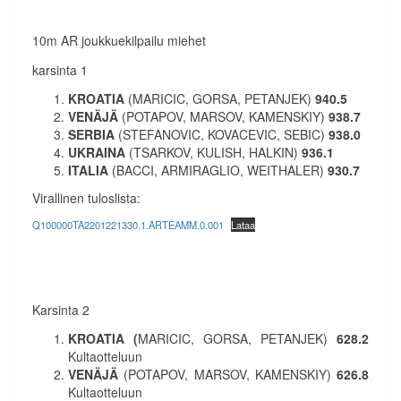
10m AR joukkuekilpailu miehet
karsinta 1
KROATIA
(MARICIC, GORSA, PETANJEK)
940.5
VENÄJÄ
(POTAPOV, MARSOV, KAMENSKIY)
938.7
SERBIA
(STEFANOVIC, KOVACEVIC, SEBIC)
938.0
UKRAINA
(TSARKOV, KULISH, HALKIN)
936.1
ITALIA
(BACCI, ARMIRAGLIO, WEITHALER)
930.7
Virallinen tuloslista:
Q100000TA2201221330.1.ARTEAMM.0.001
Lataa
Karsinta 2
KROATIA
(
MARICIC, GORSA, PETANJEK)
628.2
Kultaotteluun
VENÄJÄ
(POTAPOV, MARSOV, KAMENSKIY)
626.8
Kultaotteluun