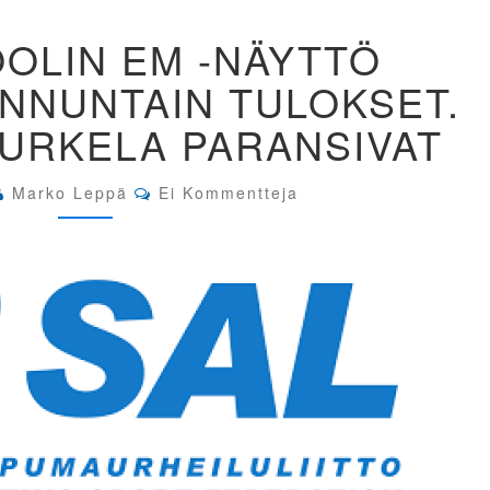
SAL
OOLIN EM -NÄYTTÖ
PISTOOLIN
EM
NNUNTAIN TULOKSET.
-
NÄYTTÖ
KURKELA PARANSIVAT
TAMPERE.
SUNNUNTAIN
TULOKSET.
Comments
Marko Leppä
Ei Kommentteja
SAVOLA
JA
KURKELA
PARANSIVAT