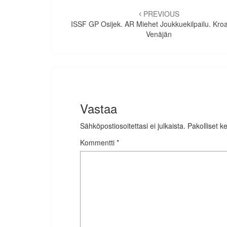
Artikkelien
selaus
PREVIOUS
ISSF GP Osijek. AR Miehet Joukkuekilpailu. Kroa
Venäjän
Vastaa
Sähköpostiosoitettasi ei julkaista.
Pakolliset k
Kommentti
*