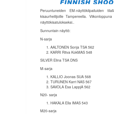
Peruuntuneiden EM-näyttökilpailuiden tilalla
kisaurheilijoille Tampereella. Viikonloppu
näyttökisatulokseksi..
Sunnuntain näyttö:
N-sarja
AALTONEN Sonja TSA 562
KARRI Ritva KokMAS 548
SILVER Elina TSA DNS
M-sarja
KALLIO Joonas SUA 568
TURUNEN Karri NAS 567
SAVOLA Esa LappjA 562
N20- sarja
HAKALA Ella IMAS 543
M20-sarja