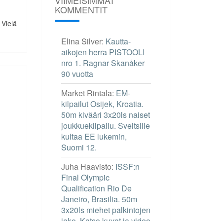
KOMMENTIT
 Vielä
Elina Silver
:
Kautta-
aikojen herra PISTOOLI
nro 1. Ragnar Skanåker
90 vuotta
Market Rintala
:
EM-
kilpailut Osijek, Kroatia.
50m kivääri 3x20ls naiset
joukkuekilpailu. Sveitsille
kultaa EE lukemin,
Suomi 12.
Juha Haavisto
:
ISSF:n
Final Olympic
Qualification Rio De
Janeiro, Brasilia. 50m
3x20ls miehet palkintojen
jako. Katso kuvat ja video