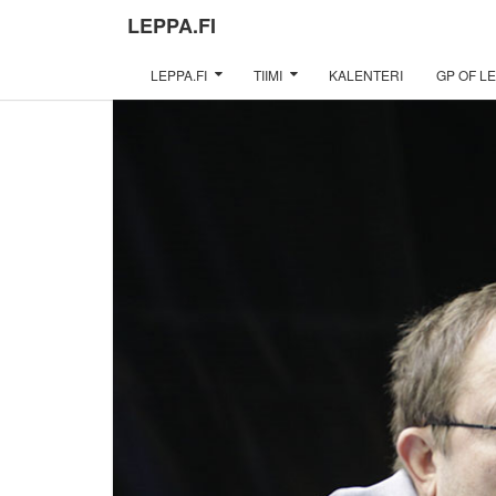
LEPPA.FI
LEPPA.FI
TIIMI
KALENTERI
GP OF LE