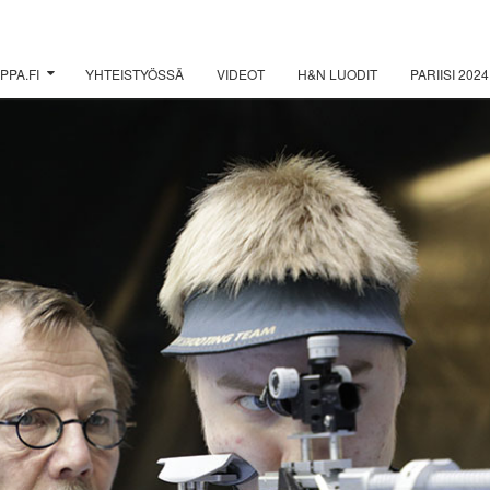
PPA.FI
YHTEISTYÖSSÄ
VIDEOT
H&N LUODIT
PARIISI 2024