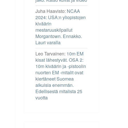
Juha Haavisto
:
NCAA
2024: USA:n yliopistojen
kiväärin
mestaruuskilpailut
Morgantown. Ennakko.
Lauri varalla
Leo Tarvainen
:
10m EM
kisat lähestyvät. OSA 2:
10m kiväärin ja -pistoolin
nuorten EM -mitalit ovat
kiertäneet Suomea
aikuisia enemmän.
Edellisestä mitalista 25
vuotta