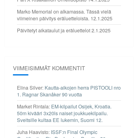
Marko Memorial on alkamassa. Tässä vielä
viimeinen päivitys eräluetteloista.
12.1.2025
Päivitetyt aikataulut ja eräluettelot
2.1.2025
VIIMEISIMMÄT KOMMENTIT
Elina Silver
:
Kautta-aikojen herra PISTOOLI nro
1. Ragnar Skanåker 90 vuotta
Market Rintala
:
EM-kilpailut Osijek, Kroatia.
50m kivääri 3x20ls naiset joukkuekilpailu.
Sveitsille kultaa EE lukemin, Suomi 12.
Juha Haavisto
:
ISSF:n Final Olympic