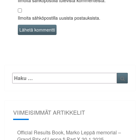
Ilmoita sähköpostilla tulevista kommenteista.
Ilmoita sähköpostilla uusista postauksista.
Etsi:
Haku
VIIMEISIMMÄT ARTIKKELIT
Official Results Book, Marko Leppä memorial –
Grand Prix of Leppa.fi Part X
20.1.2025