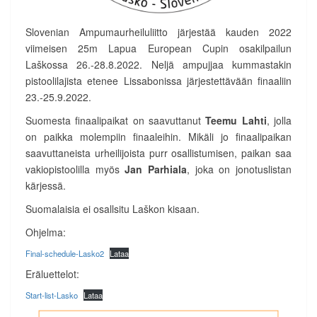
Slovenian Ampumaurheiluliitto järjestää kauden 2022
viimeisen 25m Lapua European Cupin osakilpailun
Laškossa 26.-28.8.2022. Neljä ampujjaa kummastakin
pistoolilajista etenee Lissabonissa järjestettävään finaaliin
23.-25.9.2022.
Suomesta finaalipaikat on saavuttanut
Teemu Lahti
, jolla
on paikka molempiin finaaleihin. Mikäli jo finaalipaikan
saavuttaneista urheilijoista purr osallistumisen, paikan saa
vakiopistoolilla myös
Jan Parhiala
, joka on jonotuslistan
kärjessä.
Suomalaisia ei osallsitu Laškon kisaan.
Ohjelma:
Final-schedule-Lasko2
Lataa
Eräluettelot:
Start-list-Lasko
Lataa