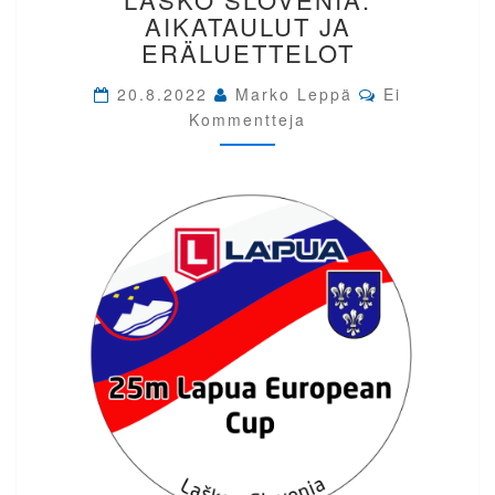
CUP
AIKATAULUT JA
LAŠKO
ERÄLUETTELOT
SLOVENIA.
AIKATAULUT
Comments
20.8.2022
Marko Leppä
Ei
JA
Kommentteja
ERÄLUETTELOT