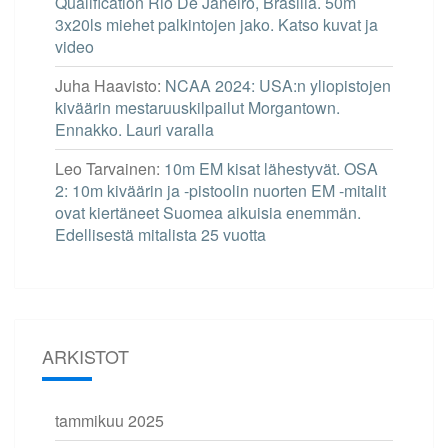
Qualification Rio De Janeiro, Brasilia. 50m
3x20ls miehet palkintojen jako. Katso kuvat ja
video
Juha Haavisto
:
NCAA 2024: USA:n yliopistojen
kiväärin mestaruuskilpailut Morgantown.
Ennakko. Lauri varalla
Leo Tarvainen
:
10m EM kisat lähestyvät. OSA
2: 10m kiväärin ja -pistoolin nuorten EM -mitalit
ovat kiertäneet Suomea aikuisia enemmän.
Edellisestä mitalista 25 vuotta
ARKISTOT
tammikuu 2025