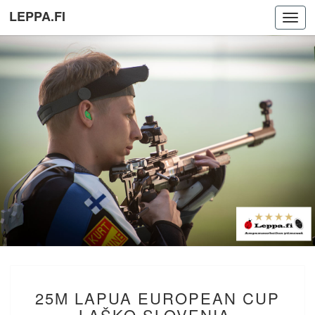
LEPPA.FI
Toggl
navig
25M
25M LAPUA EUROPEAN CUP
LAPUA
EUROPEAN
LAŠKO SLOVENIA.