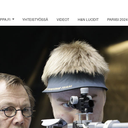
PPA.FI
YHTEISTYÖSSÄ
VIDEOT
H&N LUODIT
PARIISI 2024