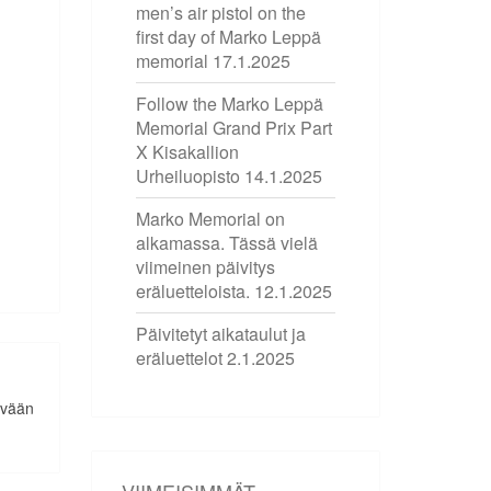
men’s air pistol on the
first day of Marko Leppä
memorial
17.1.2025
Follow the Marko Leppä
Memorial Grand Prix Part
X Kisakallion
Urheiluopisto
14.1.2025
Marko Memorial on
alkamassa. Tässä vielä
viimeinen päivitys
eräluetteloista.
12.1.2025
Päivitetyt aikataulut ja
eräluettelot
2.1.2025
lvään
VIIMEISIMMÄT