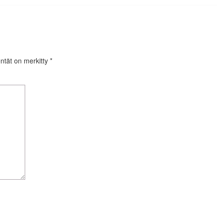
entät on merkitty
*