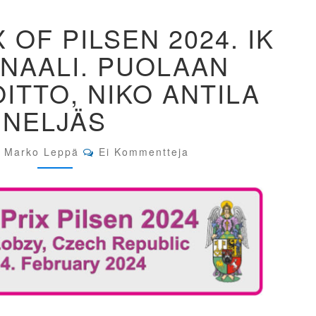
GRAND
 OF PILSEN 2024. IK
PRIX
OF
INAALI. PUOLAAN
PILSEN
2024.
ITTO, NIKO ANTILA
IK
POJAT
NELJÄS
FINAALI.
PUOLAAN
KAKSOISVOITTO,
Comments
Marko Leppä
Ei Kommentteja
NIKO
ANTILA
NELJÄS