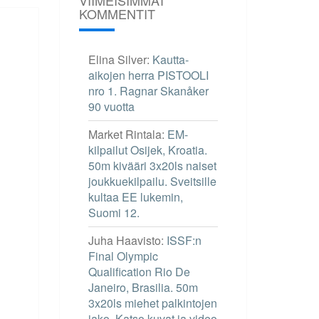
KOMMENTIT
Elina Silver
:
Kautta-
aikojen herra PISTOOLI
nro 1. Ragnar Skanåker
90 vuotta
Market Rintala
:
EM-
kilpailut Osijek, Kroatia.
50m kivääri 3x20ls naiset
joukkuekilpailu. Sveitsille
kultaa EE lukemin,
Suomi 12.
Juha Haavisto
:
ISSF:n
Final Olympic
Qualification Rio De
Janeiro, Brasilia. 50m
3x20ls miehet palkintojen
jako. Katso kuvat ja video