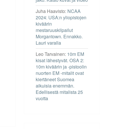
Juha Haavisto
:
NCAA
2024: USA:n yliopistojen
kiväärin
mestaruuskilpailut
Morgantown. Ennakko.
Lauri varalla
Leo Tarvainen
:
10m EM
kisat lähestyvät. OSA 2:
10m kiväärin ja -pistoolin
nuorten EM -mitalit ovat
kiertäneet Suomea
aikuisia enemmän.
Edellisestä mitalista 25
vuotta