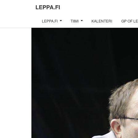
LEPPA.FI
LEPPA.FI
TIIMI
KALENTERI
GP OF LE