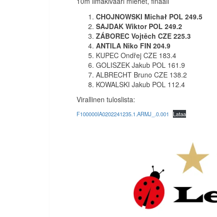
10m ilmakivääri miehet, finaali
CHOJNOWSKI Michał POL 249.5
SAJDAK Wiktor POL 249.2
ZÁBOREC Vojtěch CZE 225.3
ANTILA Niko FIN 204.9
KUPEC Ondřej CZE 183.4
GOLISZEK Jakub POL 161.9
ALBRECHT Bruno CZE 138.2
KOWALSKI Jakub POL 112.4
Virallinen tuloslista:
F100000IA0202241235.1.ARMJ_.0.001
Lataa