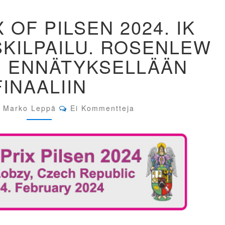
GRAND
 OF PILSEN 2024. IK
PRIX
OF
KILPAILU. ROSENLEW
PILSEN
2024.
I ENNÄTYKSELLÄÄN
IK
TYTÖT
FINAALIIN
PERUSKILPAILU.
ROSENLEW
JA
Comments
Marko Leppä
Ei Kommentteja
TUULEVI
ENNÄTYKSELLÄÄN
FINAALIIN