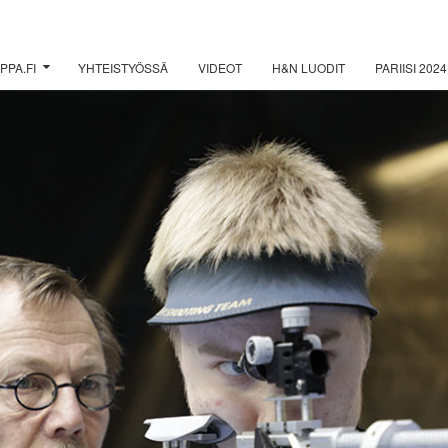
PPA.FI
YHTEISTYÖSSÄ
VIDEOT
H&N LUODIT
PARIISI 2024