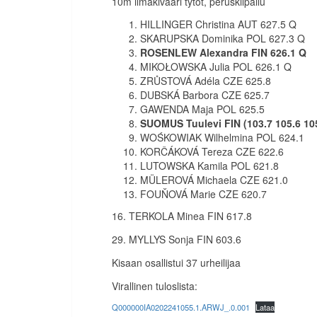
10m ilmakivääri tytöt, peruskilpailu
HILLINGER Christina AUT 627.5 Q
SKARUPSKA Dominika POL 627.3 Q
ROSENLEW Alexandra FIN 626.1 Q
MIKOŁOWSKA Julia POL 626.1 Q
ZRŮSTOVÁ Adéla CZE 625.8
DUBSKÁ Barbora CZE 625.7
GAWENDA Maja POL 625.5
SUOMUS Tuulevi FIN (103.7 105.6 105
WOŚKOWIAK Wilhelmina POL 624.1
KORČÁKOVÁ Tereza CZE 622.6
LUTOWSKA Kamila POL 621.8
MÜLEROVÁ Michaela CZE 621.0
FOUŇOVÁ Marie CZE 620.7
16. TERKOLA Minea FIN 617.8
29. MYLLYS Sonja FIN 603.6
Kisaan osallistui 37 urheilijaa
Virallinen tuloslista:
Q000000IA0202241055.1.ARWJ_.0.001
Lataa