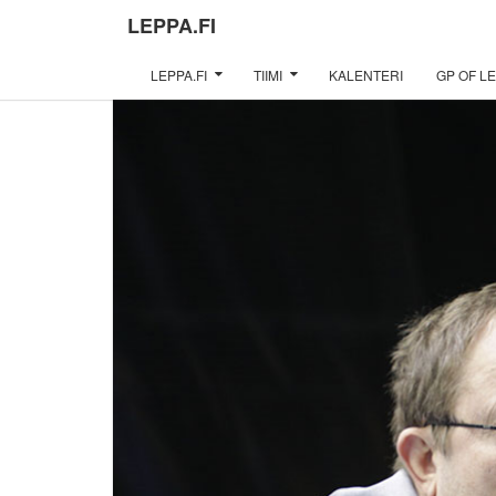
LEPPA.FI
LEPPA.FI
TIIMI
KALENTERI
GP OF LE