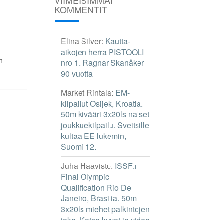
KOMMENTIT
Elina Silver
:
Kautta-
aikojen herra PISTOOLI
n
nro 1. Ragnar Skanåker
90 vuotta
Market Rintala
:
EM-
kilpailut Osijek, Kroatia.
50m kivääri 3x20ls naiset
joukkuekilpailu. Sveitsille
kultaa EE lukemin,
Suomi 12.
Juha Haavisto
:
ISSF:n
Final Olympic
Qualification Rio De
Janeiro, Brasilia. 50m
3x20ls miehet palkintojen
jako. Katso kuvat ja video