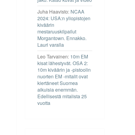
Juha Haavisto
:
NCAA
2024: USA:n yliopistojen
kiväärin
mestaruuskilpailut
Morgantown. Ennakko.
Lauri varalla
Leo Tarvainen
:
10m EM
kisat lähestyvät. OSA 2:
10m kiväärin ja -pistoolin
nuorten EM -mitalit ovat
kiertäneet Suomea
aikuisia enemmän.
Edellisestä mitalista 25
vuotta