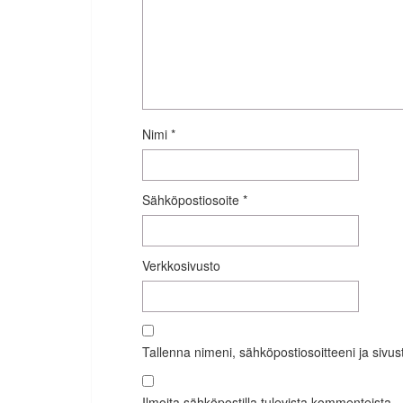
Nimi
*
Sähköpostiosoite
*
Verkkosivusto
Tallenna nimeni, sähköpostiosoitteeni ja siv
Ilmoita sähköpostilla tulevista kommenteista.