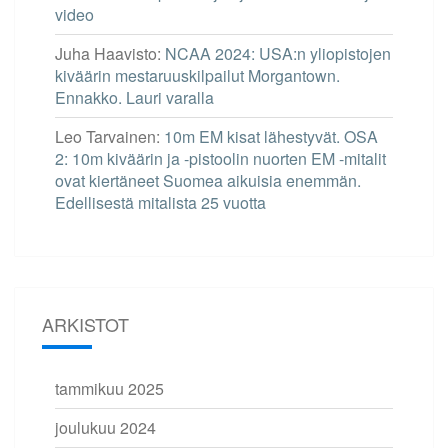
video
Juha Haavisto
:
NCAA 2024: USA:n yliopistojen
kiväärin mestaruuskilpailut Morgantown.
Ennakko. Lauri varalla
Leo Tarvainen
:
10m EM kisat lähestyvät. OSA
2: 10m kiväärin ja -pistoolin nuorten EM -mitalit
ovat kiertäneet Suomea aikuisia enemmän.
Edellisestä mitalista 25 vuotta
ARKISTOT
tammikuu 2025
joulukuu 2024