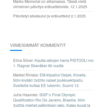
Marko Memorial on alkamassa. Tässä vielä
viimeinen päivitys eräluetteloista.
12.1.2025
Päivitetyt aikataulut ja eräluettelot
2.1.2025
VIIMEISIMMÄT KOMMENTIT
Elina Silver
:
Kautta-aikojen herra PISTOOLI nro
1. Ragnar Skanåker 90 vuotta
Market Rintala
:
EM-kilpailut Osijek, Kroatia.
50m kivääri 3x20ls naiset joukkuekilpailu.
Sveitsille kultaa EE lukemin, Suomi 12.
Juha Haavisto
:
ISSF:n Final Olympic
Qualification Rio De Janeiro, Brasilia. 50m
3x20ls miehet palkintojen jako. Katso kuvat ja