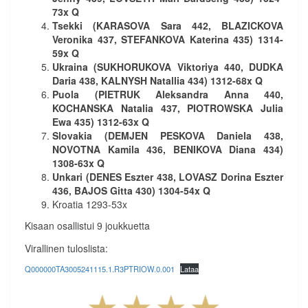
73x
Q
Tsekki (KARASOVA Sara 442, BLAZICKOVA
Veronika 437, STEFANKOVA Katerina 435) 1314-
59x
Q
Ukraina (SUKHORUKOVA Viktoriya 440, DUDKA
Daria 438, KALNYSH Natallia 434) 1312-68x Q
Puola (PIETRUK Aleksandra Anna 440,
KOCHANSKA Natalia 437, PIOTROWSKA Julia
Ewa 435) 1312-63x Q
Slovakia (DEMJEN PESKOVA Daniela 438,
NOVOTNA Kamila 436, BENIKOVA Diana 434)
1308-63x Q
Unkari (DENES Eszter 438, LOVASZ Dorina Eszter
436, BAJOS Gitta 430) 1304-54x Q
Kroatia 1293-53x
Kisaan osallistui 9 joukkuetta
Virallinen tuloslista:
Q000000TA3005241115.1.R3PTRIOW.0.001
Lataa