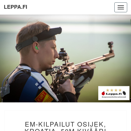
LEPPA.FI
Toggl
navig
EM-
EM-KILPAILUT OSIJEK,
KILPAILUT
OSIJEK,
KROATIA. 50M KIVÄÄRI