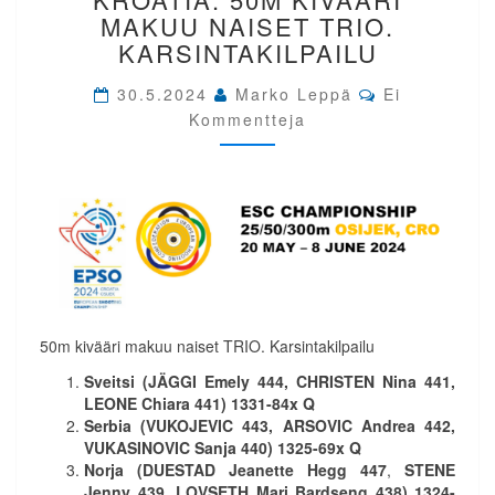
KROATIA.
MAKUU NAISET TRIO.
50M
KARSINTAKILPAILU
KIVÄÄRI
MAKUU
Comments
30.5.2024
Marko Leppä
Ei
NAISET
Kommentteja
TRIO.
KARSINTAKILPAILU
50m kivääri makuu naiset TRIO. Karsintakilpailu
Sveitsi (JÄGGI Emely 444, CHRISTEN Nina 441,
LEONE Chiara 441) 1331-84x Q
Serbia (VUKOJEVIC 443, ARSOVIC Andrea 442,
VUKASINOVIC Sanja 440) 1325-69x Q
Norja (
DUESTAD Jeanette Hegg 447
,
STENE
Jenny 439, LOVSETH Mari Bardseng 438) 1324-