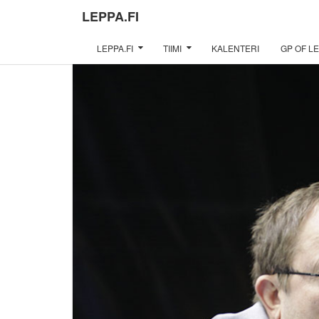
LEPPA.FI
LEPPA.FI
TIIMI
KALENTERI
GP OF LE