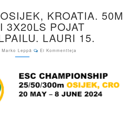
EM-
 OSIJEK, KROATIA. 50M
KILPAILUT
OSIJEK,
I 3X20LS POJAT
KROATIA.
50M
PAILU. LAURI 15.
KIVÄÄRI
3X20LS
POJAT
Comments
Marko Leppä
Ei Kommentteja
PERUSKILPAILU.
LAURI
15.