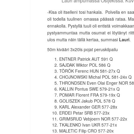
Lauri ampumassa Osijekissa. Kuv
-Kisa oli itselleni tosi hankala. Polvella en sa
oli todella tuulinen omassa päässä rataa. 
ennakolla. Pystyllä tuuli oli entistä voimakk
pystyammuntaa mutta osumat ei löytänyt riittäv
ulos mutta näin tällä kertaa, summasi
Lauri
.
50m kivääri 3x20ls pojat peruskilpailu
ENTNER Patrick AUT 591 Q
SAJDAK Wiktor POL 586 Q
TÖRÖK Ferenc HUN 581-27x Q
CHOJNOWSKI Michal POL 581-24x Q
THRONDSEN Even Olai Enger NOR 58
KALLIN Pontus SWE 579-21x Q
POMAR Florent FRA 579-19x Q
GOLISZEK Jakub POL 578 Q
KARL Alexander GER 577-28x
ERDEI Petar SRB 577-23x
GRIMSRUD Vebjoern NOR 577-22x
TKALENKO Ivan UKR 577-21x
MALETIC Filip CRO 577-20x