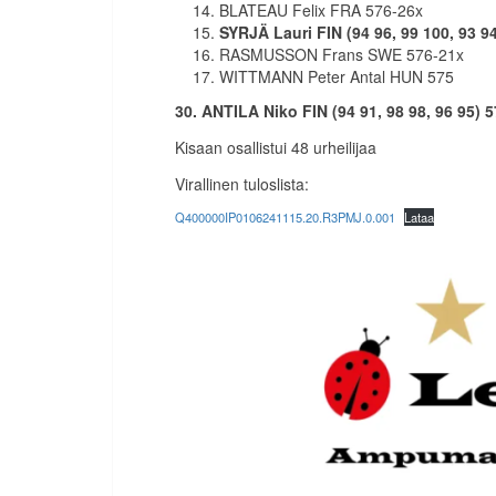
BLATEAU Felix FRA 576-26x
SYRJÄ Lauri FIN (94 96, 99 100, 93 9
RASMUSSON Frans SWE 576-21x
WITTMANN Peter Antal HUN 575
30.
ANTILA Niko FIN (94 91, 98 98, 96 95) 
Kisaan osallistui 48 urheilijaa
Virallinen tuloslista:
Q400000IP0106241115.20.R3PMJ.0.001
Lataa