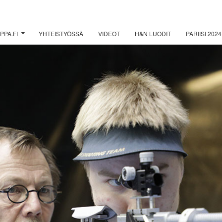
PPA.FI
YHTEISTYÖSSÄ
VIDEOT
H&N LUODIT
PARIISI 2024