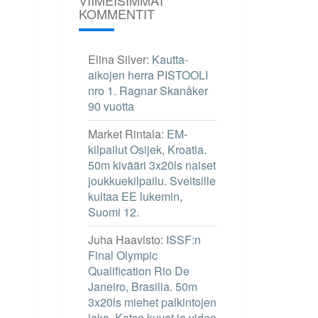
KOMMENTIT
Elina Silver
:
Kautta-
aikojen herra PISTOOLI
nro 1. Ragnar Skanåker
90 vuotta
Market Rintala
:
EM-
kilpailut Osijek, Kroatia.
50m kivääri 3x20ls naiset
joukkuekilpailu. Sveitsille
kultaa EE lukemin,
Suomi 12.
Juha Haavisto
:
ISSF:n
Final Olympic
Qualification Rio De
Janeiro, Brasilia. 50m
3x20ls miehet palkintojen
jako. Katso kuvat ja video