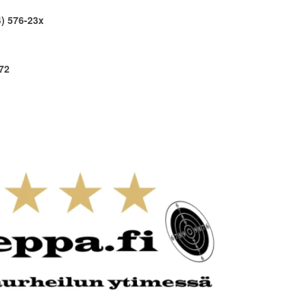
4) 576-23x
572