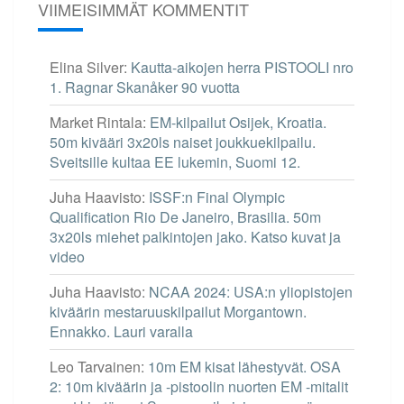
VIIMEISIMMÄT KOMMENTIT
Elina Silver
:
Kautta-aikojen herra PISTOOLI nro
1. Ragnar Skanåker 90 vuotta
Market Rintala
:
EM-kilpailut Osijek, Kroatia.
50m kivääri 3x20ls naiset joukkuekilpailu.
Sveitsille kultaa EE lukemin, Suomi 12.
Juha Haavisto
:
ISSF:n Final Olympic
Qualification Rio De Janeiro, Brasilia. 50m
3x20ls miehet palkintojen jako. Katso kuvat ja
video
Juha Haavisto
:
NCAA 2024: USA:n yliopistojen
kiväärin mestaruuskilpailut Morgantown.
Ennakko. Lauri varalla
Leo Tarvainen
:
10m EM kisat lähestyvät. OSA
2: 10m kiväärin ja -pistoolin nuorten EM -mitalit