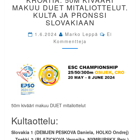
KROATIA.
MAKUU DUET MITALIOTTELUT.
50M
KULTA JA PRONSSI
KIVÄÄRI
SLOVAKIAAN
MAKUU
DUET
Comments
1.6.2024
Marko Leppä
Ei
MITALIOTTELUT.
Kommentteja
KULTA
JA
PRONSSI
SLOVAKIAAN
50m kivääri makuu DUET mitaliottelut
Kultaottelu:
Slovakia 1 (DEMJEN PESKOVA Daniela, HOLKO Ondrej)
–
Tsekki 2 (BLAZICKOVA Veronika, NYMBURSKY Petr )