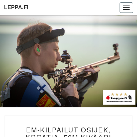
LEPPA.FI
Toggl
navig
EM-
EM-KILPAILUT OSIJEK,
KILPAILUT
OSIJEK,
KROATIA. 50M KIVÄÄRI