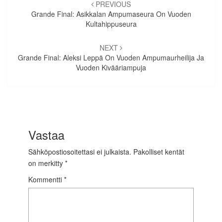
selaus
PREVIOUS
Grande Final: Asikkalan Ampumaseura On Vuoden
Kultahippuseura
NEXT
Grande Final: Aleksi Leppä On Vuoden Ampumaurheilija Ja
Vuoden Kivääriampuja
Vastaa
Sähköpostiosoitettasi ei julkaista.
Pakolliset kentät
on merkitty
*
Kommentti
*