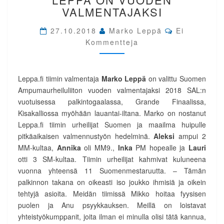
LEPPÄ
VALMENTAJAKSI
ON
VUODEN
Comments
27.10.2018
Marko Leppä
Ei
VALMENTAJAKSI
Kommentteja
Leppa.fi tiimin valmentaja
Marko Leppä
on valittu Suomen
Ampumaurheiluliiton vuoden valmentajaksi 2018 SAL:n
vuotuisessa palkintogaalassa, Grande Finaalissa,
Kisakalliossa myöhään lauantai-iltana. Marko on nostanut
Leppa.fi tiimin urheilijat Suomen ja maailma huipulle
pitkäaikaisen valmennustyön hedelminä.
Aleksi
ampui 2
MM-kultaa,
Annika
oli MM9.,
Inka
PM hopealle ja
Lauri
otti 3 SM-kultaa. Tiimin urheilijat kahmivat kuluneena
vuonna yhteensä 11 Suomenmestaruutta. – Tämän
palkinnon takana on oikeasti iso joukko ihmisiä ja oikein
tehtyjä asioita. Meidän tiimissä Mikko hoitaa fyysisen
puolen ja Anu psyykkauksen. Meillä on loistavat
yhteistyökumppanit, joita ilman ei minulla olisi tätä kannua,