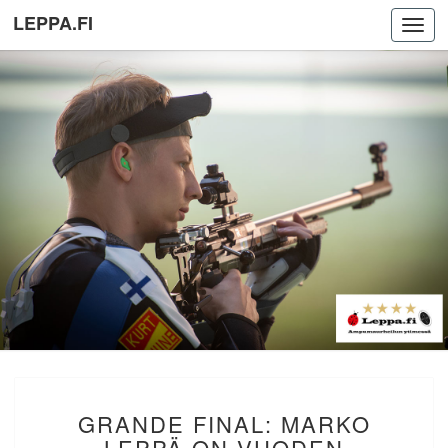
LEPPA.FI
Toggl
navig
GRANDE
GRANDE FINAL: MARKO
FINAL:
MARKO
LEPPÄ ON VUODEN