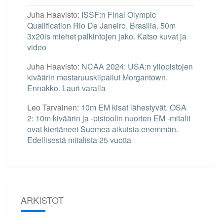
Juha Haavisto
:
ISSF:n Final Olympic
Qualification Rio De Janeiro, Brasilia. 50m
3x20ls miehet palkintojen jako. Katso kuvat ja
video
Juha Haavisto
:
NCAA 2024: USA:n yliopistojen
kiväärin mestaruuskilpailut Morgantown.
Ennakko. Lauri varalla
Leo Tarvainen
:
10m EM kisat lähestyvät. OSA
2: 10m kiväärin ja -pistoolin nuorten EM -mitalit
ovat kiertäneet Suomea aikuisia enemmän.
Edellisestä mitalista 25 vuotta
ARKISTOT