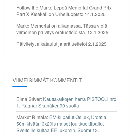
Follow the Marko Leppä Memorial Grand Prix
Part X Kisakallion Urheiluopisto
14.1.2025
Marko Memorial on alkamassa. Tässä vielä
viimeinen päivitys eräluetteloista.
12.1.2025
Päivitetyt aikataulut ja eräluettelot
2.1.2025
VIIMEISIMMÄT KOMMENTIT
Elina Silver
:
Kautta-aikojen herra PISTOOLI nro
1. Ragnar Skanåker 90 vuotta
Market Rintala
:
EM-kilpailut Osijek, Kroatia.
50m kivääri 3x20ls naiset joukkuekilpailu.
Sveitsille kultaa EE lukemin, Suomi 12.