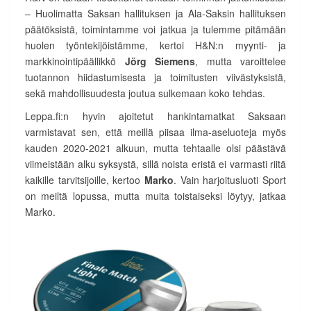
– Huolimatta Saksan hallituksen ja Ala-Saksin hallituksen
päätöksistä, toimintamme voi jatkua ja tulemme pitämään
huolen työntekijöistämme, kertoi H&N:n myynti- ja
markkinointipäällikkö
Jörg Siemens
, mutta varoittelee
tuotannon hiidastumisesta ja toimitusten viivästyksistä,
sekä mahdollisuudesta joutua sulkemaan koko tehdas.
Leppa.fi:n hyvin ajoitetut hankintamatkat Saksaan
varmistavat sen, että meillä piisaa ilma-aseluoteja myös
kauden 2020-2021 alkuun, mutta tehtaalle olsi päästävä
viimeistään alku syksystä, sillä noista eristä ei varmasti riitä
kaikille tarvitsijoille, kertoo
Marko
. Vain harjoitusluoti Sport
on meiltä lopussa, mutta muita toistaiseksi löytyy, jatkaa
Marko.