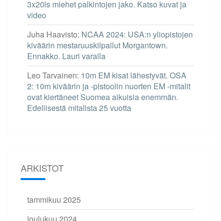
3x20ls miehet palkintojen jako. Katso kuvat ja
video
Juha Haavisto
:
NCAA 2024: USA:n yliopistojen
kiväärin mestaruuskilpailut Morgantown.
Ennakko. Lauri varalla
Leo Tarvainen
:
10m EM kisat lähestyvät. OSA
2: 10m kiväärin ja -pistoolin nuorten EM -mitalit
ovat kiertäneet Suomea aikuisia enemmän.
Edellisestä mitalista 25 vuotta
ARKISTOT
tammikuu 2025
joulukuu 2024