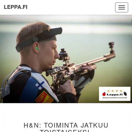
LEPPA.FI
Toggl
navig
H&N:
H&N: TOIMINTA JATKUU
TOIMINTA
JATKUU
TOISTAISEKSI,