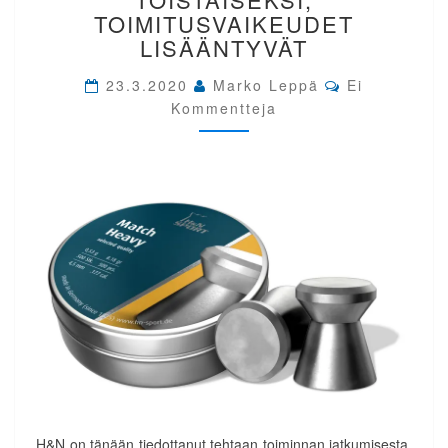
TOISTAISEKSI,
TOIMITUSVAIKEUDET
TOIMITUSVAIKEUDET
LISÄÄNTYVÄT
LISÄÄNTYVÄT
Comments
23.3.2020
Marko Leppä
Ei
Kommentteja
H&N on tänään tiedottanut tehtaan toiminnan jatkumisesta.