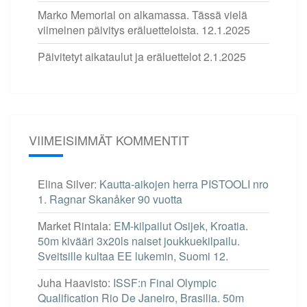
Marko Memorial on alkamassa. Tässä vielä
viimeinen päivitys eräluetteloista.
12.1.2025
Päivitetyt aikataulut ja eräluettelot
2.1.2025
VIIMEISIMMÄT KOMMENTIT
Elina Silver
:
Kautta-aikojen herra PISTOOLI nro
1. Ragnar Skanåker 90 vuotta
Market Rintala
:
EM-kilpailut Osijek, Kroatia.
50m kivääri 3x20ls naiset joukkuekilpailu.
Sveitsille kultaa EE lukemin, Suomi 12.
Juha Haavisto
:
ISSF:n Final Olympic
Qualification Rio De Janeiro, Brasilia. 50m