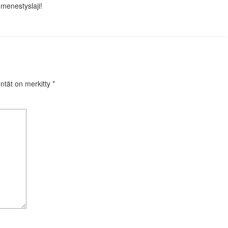
menestyslaji!
entät on merkitty
*