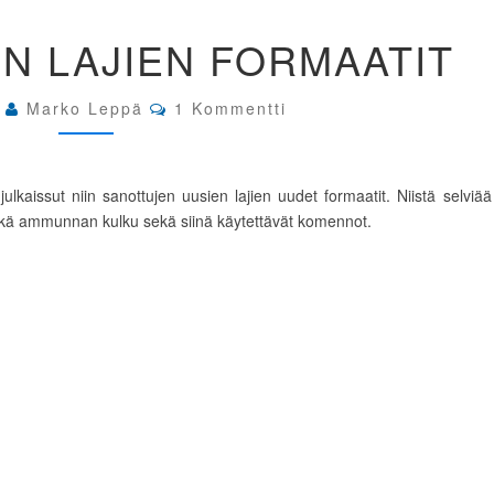
ISSF:N
EN LAJIEN FORMAATIT
UUSIEN
LAJIEN
FORMAATIT
Comments
0
Marko Leppä
1 Kommentti
lkaissut niin sanottujen uusien lajien uudet formaatit. Niistä selviää
kä ammunnan kulku sekä siinä käytettävät komennot.