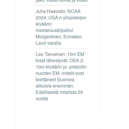
Juha Haavisto
:
NCAA
2024: USA:n yliopistojen
kiväärin
mestaruuskilpailut
Morgantown. Ennakko.
Lauri varalla
Leo Tarvainen
:
10m EM
kisat lähestyvät. OSA 2:
10m kiväärin ja -pistoolin
nuorten EM -mitalit ovat
kiertäneet Suomea
aikuisia enemmän.
Edellisestä mitalista 25
vuotta