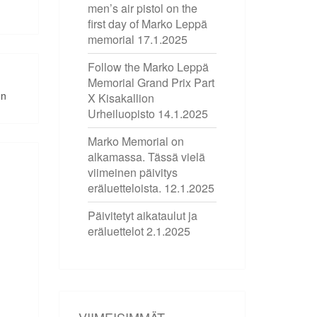
men’s air pistol on the
first day of Marko Leppä
memorial
17.1.2025
Follow the Marko Leppä
Memorial Grand Prix Part
en
X Kisakallion
Urheiluopisto
14.1.2025
Marko Memorial on
alkamassa. Tässä vielä
viimeinen päivitys
eräluetteloista.
12.1.2025
Päivitetyt aikataulut ja
eräluettelot
2.1.2025
VIIMEISIMMÄT