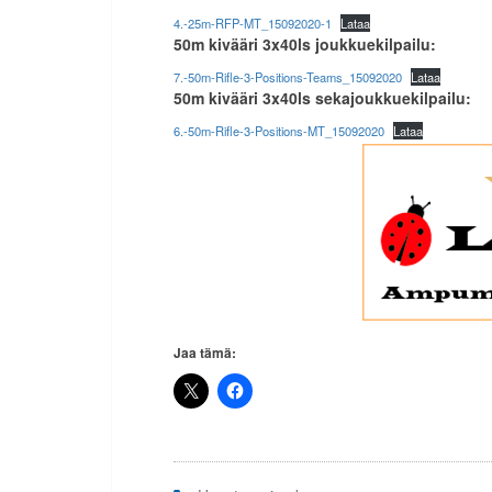
4.-25m-RFP-MT_15092020-1
Lataa
50m kivääri 3x40ls joukkuekilpailu:
7.-50m-Rifle-3-Positions-Teams_15092020
Lataa
50m kivääri 3x40ls sekajoukkuekilpailu:
6.-50m-Rifle-3-Positions-MT_15092020
Lataa
Jaa tämä: