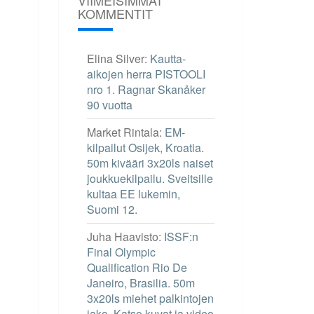
KOMMENTIT
Elina Silver
:
Kautta-
aikojen herra PISTOOLI
nro 1. Ragnar Skanåker
90 vuotta
Market Rintala
:
EM-
kilpailut Osijek, Kroatia.
50m kivääri 3x20ls naiset
joukkuekilpailu. Sveitsille
kultaa EE lukemin,
Suomi 12.
Juha Haavisto
:
ISSF:n
Final Olympic
Qualification Rio De
Janeiro, Brasilia. 50m
3x20ls miehet palkintojen
jako. Katso kuvat ja video