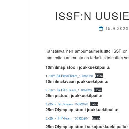
ISSF:N UUSI
15.9.202
Kansainvälinen ampumaurheiluliitto ISSF on ju
mm. miten ammunta on tarkoitus toteuttaa se
10m ilmapistooli joukkuekilpailu:
1.-10m-Air-Pistol-Team_15092020
Lataa
10m ilmakivääri joukkuekilpailu:
2.-10m-Air-Rifle-Team_15092020
Lataa
25m pistooli joukkuekilpailu:
3.-25m-Pistol-Team_15092020
Lataa
25m Olympiapistooli joukkuekilpailu:
5.-25m-RFP-Team_15092020-1
Lataa
25m Olympiapistooli sekajoukkuekilpailu: