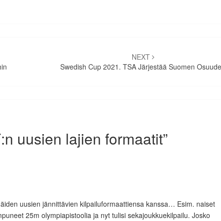
NEXT
hin
Swedish Cup 2021. TSA Järjestää Suomen Osuud
:n uusien lajien formaatit
”
äiden uusien jännittävien kilpailuformaattiensa kanssa… Esim. naiset
puneet 25m olympiapistoolia ja nyt tulisi sekajoukkuekilpailu. Josko