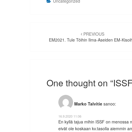
Uncategorized
Artikkelien
selaus
PREVIOUS
EM2021. Tule Töihin Ilma-Aseiden EM-Kisoi
One thought on “
ISSF
Marko Talvitie
sanoo:
16.9.2020 11:06
En kyllä tajua mihin ISSF on menossa n
eivät ole koskaan kv.tasolla aiemmin am