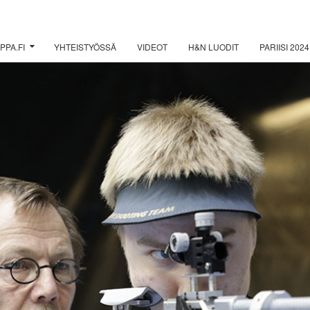
PPA.FI
YHTEISTYÖSSÄ
VIDEOT
H&N LUODIT
PARIISI 2024