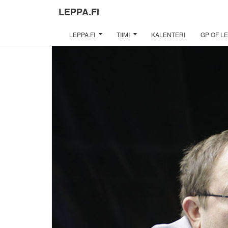
LEPPA.FI
LEPPA.FI
TIIMI
KALENTERI
GP OF LE